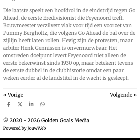
Die laatste speelt een hoofdrol in de eindstrijd tegen Go
Ahead, de eerste Eredivisionist die Feyenoord treft.
Bouwmeester verzilvert vlak voor tijd een voorzet van
Pummy Bergholtz, die volgens Go Ahead de bal over de
zijlijn heeft laten rollen. Hevig zijn de protesten, maar
arbiter Henk Gennissen is onvermurwbaar. Het
omstreden doelpunt levert Feyenoord niet alleen de
eerste bekerwinst sinds 1930 op, maar betekent tevens
de eerste dubbel in de clubhistorie omdat een paar
weken eerder al de landstitel in de wacht is gesleept.
«
Vorige
Volgende
»
D
D
S
D
e
e
h
e
l
e
a
l
© 2020 - 2026 Golden Goals Media
e
l
r
e
n
e
n
Powered by
JouwWeb