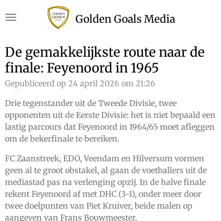
Ga
Golden Goals Media
direct
naar
de
De gemakkelijkste route naar de
hoofdinhoud
finale: Feyenoord in 1965
Gepubliceerd op 24 april 2026 om 21:26
Drie tegenstander uit de Tweede Divisie, twee
opponenten uit de Eerste Divisie: het is niet bepaald een
lastig parcours dat Feyenoord in 1964/65 moet afleggen
om de bekerfinale te bereiken.
FC Zaanstreek, EDO, Veendam en Hilversum vormen
geen al te groot obstakel, al gaan de voetballers uit de
mediastad pas na verlenging opzij. In de halve finale
rekent Feyenoord af met DHC (3-1), onder meer door
twee doelpunten van Piet Kruiver, beide malen op
aangeven van Frans Bouwmeester.