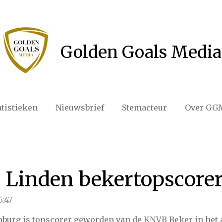
Golden Goals Media
atistieken
Nieuwsbrief
Stemacteur
Over GG
r Linden bekertopscore
6:47
nburg is topscorer geworden van de KNVB Beker in het a