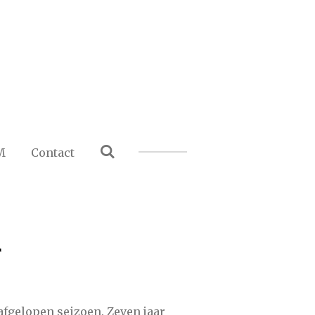
M
Contact
r
fgelopen seizoen. Zeven jaar