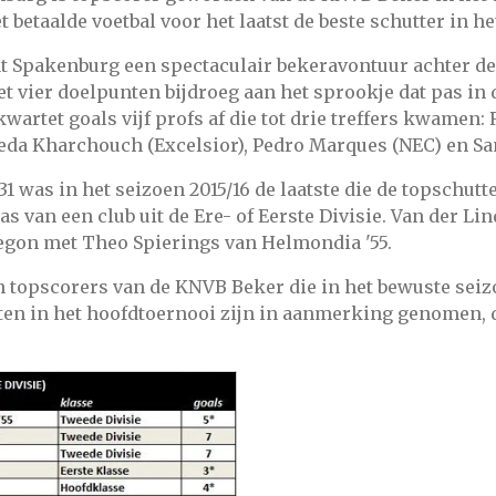
 betaalde voetbal voor het laatst de beste schutter in h
 Spakenburg een spectaculair bekeravontuur achter de 
t vier doelpunten bijdroeg aan het sprookje dat pas in 
wartet goals vijf profs af die tot drie treffers kwamen:
da Kharchouch (Excelsior), Pedro Marques (NEC) en Sand
'31 was in het seizoen 2015/16 de laatste die de topschu
s van een club uit de Ere- of Eerste Divisie. Van der Lin
 begon met Theo Spierings van Helmondia '55.
an topscorers van de KNVB Beker die in het bewuste sei
ten in het hoofdtoernooi zijn in aanmerking genomen, 