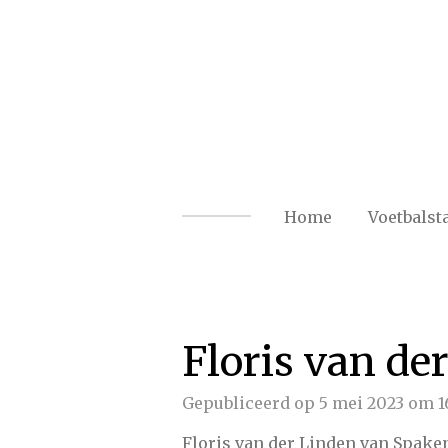
Ga
direct
naar
de
hoofdinhoud
Home
Voetbalst
Floris van de
Gepubliceerd op 5 mei 2023 om 1
Floris van der Linden van Spake