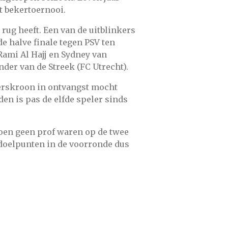
et bekertoernooi.
rug heeft. Een van de uitblinkers
de halve finale tegen PSV ten
 Rami Al Hajj en Sydney van
er van de Streek (FC Utrecht).
tterskroon in ontvangst mocht
den is pas de elfde speler sinds
zoen geen prof waren op de twee
doelpunten in de voorronde dus