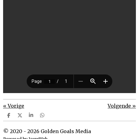
«
Vorige
Volgende
»
D
D
S
D
e
e
h
e
l
e
a
l
© 2020 - 2026 Golden Goals Media
e
l
r
e
n
e
n