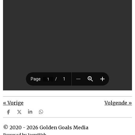
«
Vorige
Volgende
»
D
D
S
D
e
e
h
e
l
e
a
l
© 2020 - 2026 Golden Goals Media
e
l
r
e
n
e
n