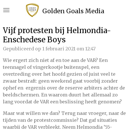
Ga
Golden Goals Media
direct
naar
de
Vijf protesten bij Helmondia-
hoofdinhoud
Enschedese Boys
Gepubliceerd op 1 februari 2021 om 12:47
Wie ergert zich niet af en toe aan de VAR? Een
teennagel of vingerkootje buitenspel, een
overtreding over het hoofd gezien of juist veel te
zwaar bestraft: geen weekend gaat voorbij zonder
ophef en ergernis over de reserve arbiters achter de
beeldschermen. En waarom duurt het allemaal zo
lang voordat de VAR een beslissing heeft genomen?
Maar wat willen we dan? Terug naar vroeger, naar de
tijden van de protestcommissie? Dat gaf situaties
waarbij de VAR verbleekt. Neem Helmondia ’55-