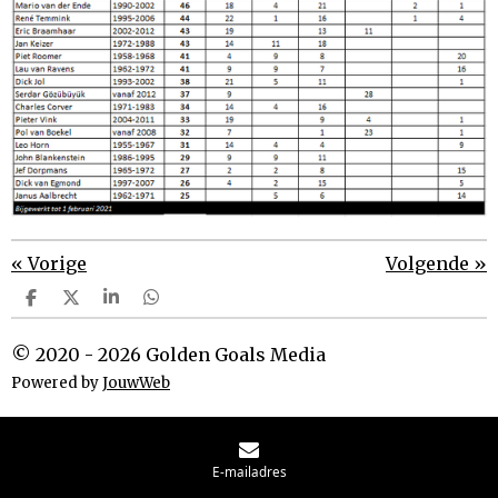
«
Vorige
Volgende
»
D
D
S
D
e
e
h
e
l
e
a
l
© 2020 - 2026 Golden Goals Media
e
l
r
e
n
e
n
Powered by
JouwWeb
E-mailadres