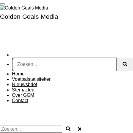
Ga
direct
Golden Goals Media
naar
de
hoofdinhoud
Home
Voetbalstatistieken
Nieuwsbrief
Stemacteur
Over GGM
Contact