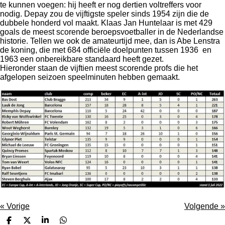
te kunnen voegen: hij heeft er nog dertien voltreffers voor
nodig. Depay zou de vijftigste speler sinds 1954 zijn die de
dubbele honderd vol maakt. Klaas Jan Huntelaar is met 429
goals de meest scorende beroepsvoetballer in de Nederlandse
historie. Tellen we ook de amateurtijd mee, dan is Abe Lenstra
de koning, die met 684 officiële doelpunten tussen 1936 en
1963 een onbereikbare standaard heeft gezet.
Hieronder staan de vijftien meest scorende profs die het
afgelopen seizoen speelminuten hebben gemaakt.
«
Vorige
Volgende
»
D
D
S
D