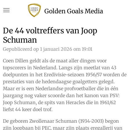
Ga
Golden Goals Media
direct
naar
de
De 44 voltreffers van Joop
hoofdinhoud
Schuman
Gepubliceerd op 1 januari 2026 om 19:01
Coen Dillen geldt als de maat aller dingen voor
topscorers in Nederland. Langs zijn meetlat van 43
doelpunten in het Eredivisie-seizoen 1956/57 worden de
prestaties van de hedendaagse goalgetters gelegd.
Maar er is een Nederlandse profvoetballer die in één
jaargang nog vaker scoorde dan het kanon van PSV:
Joop Schuman, de spits van Heracles die in 1961/62
liefst 44 keer doel trof.
De geboren Zwollenaar Schuman (1934-2003) begon
zijn loopbaan bij PEC, maar zijn plaats eregallerij van