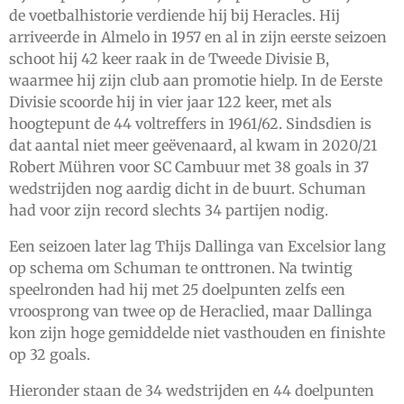
de voetbalhistorie verdiende hij bij Heracles. Hij
arriveerde in Almelo in 1957 en al in zijn eerste seizoen
schoot hij 42 keer raak in de Tweede Divisie B,
waarmee hij zijn club aan promotie hielp. In de Eerste
Divisie scoorde hij in vier jaar 122 keer, met als
hoogtepunt de 44 voltreffers in 1961/62. Sindsdien is
dat aantal niet meer geëvenaard, al kwam in 2020/21
Robert Mühren voor SC Cambuur met 38 goals in 37
wedstrijden nog aardig dicht in de buurt. Schuman
had voor zijn record slechts 34 partijen nodig.
Een seizoen later lag Thijs Dallinga van Excelsior lang
op schema om Schuman te onttronen. Na twintig
speelronden had hij met 25 doelpunten zelfs een
vroosprong van twee op de Heraclied, maar Dallinga
kon zijn hoge gemiddelde niet vasthouden en finishte
op 32 goals.
Hieronder staan de 34 wedstrijden en 44 doelpunten